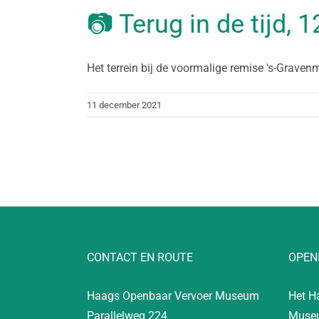
📷 Terug in de tijd,
Het terrein bij de voormalige remise 's-Gravenm
11 december 2021
CONTACT EN ROUTE
OPEN
Haags Openbaar Vervoer Museum
Het H
Parallelweg 224
Museu