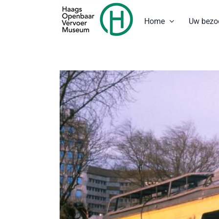
Ga
naar
Home
Uw bezo
inhoud