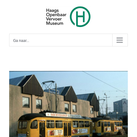
Ga
naar
inhoud
Ga naar...