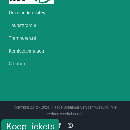
Onze andere sites:
Touristtram.nl
Tramhuren.nl
Remisedenhaag.nl
Colofon
Copyright 2012 - 2024 | Haags Openbaar Vervoer Museum | Alle
rechten voorbehouden
Koop tickets
Koop tickets
Facebook
Instagram