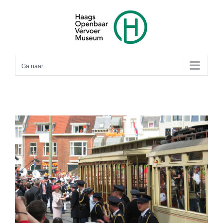
Ga
naar
inhoud
Ga naar...