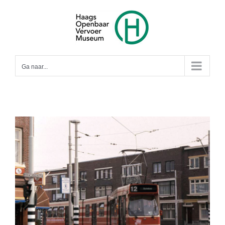
Ga
naar
inhoud
Ga naar...