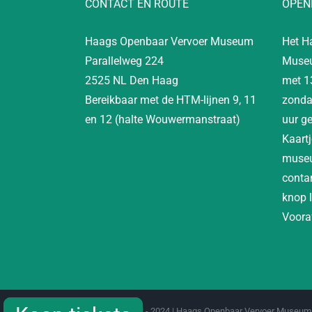
CONTACT EN ROUTE
OPEN
Haags Openbaar Vervoer Museum
Het H
Parallelweg 224
Museu
2525 NL Den Haag
met 1
Bereikbaar met de HTM-lijnen 9, 11
zonda
en 12 (halte Wouwermanstraat)
uur g
Kaartj
museu
contan
knop 
Vooraf
Copyright 2012 - 2024 | Haags Openbaar Vervoer Museum 