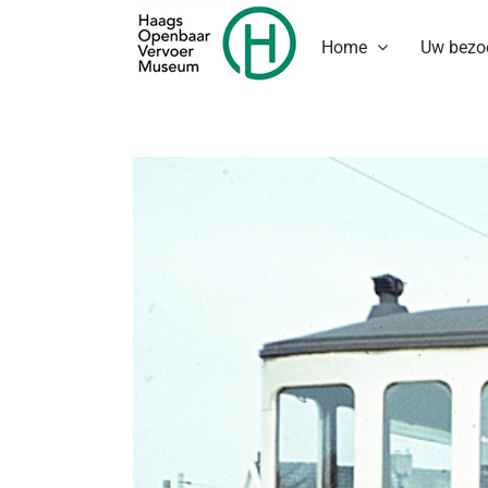
Ga
naar
Home
Uw bezo
inhoud