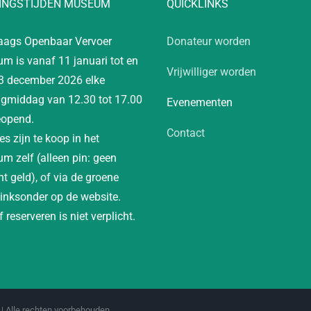
INGSTIJDEN MUSEUM
QUICKLINKS
aags Openbaar Vervoer
Donateur worden
m is vanaf 11 januari tot en
Vrijwilliger worden
3 december 2026 elke
gmiddag van 12.30 tot 17.00
Evenementen
eopend.
Contact
es zijn te koop in het
m zelf (alleen pin: geen
t geld), of via de groene
linksonder op de website.
 reserveren is niet verplicht.
| Alle rechten voorbehouden