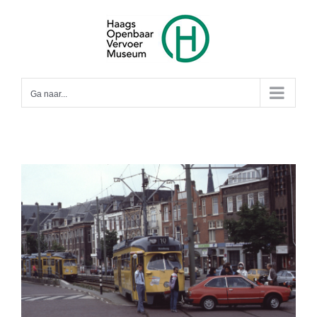
Ga
naar
inhoud
Ga naar...