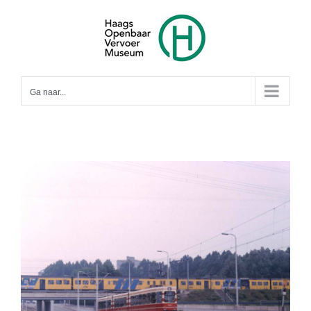
Ga
naar
inhoud
Ga naar...