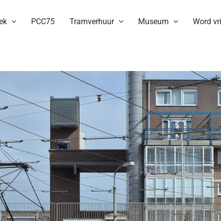
ek
PCC75
Tramverhuur
Museum
Word vri