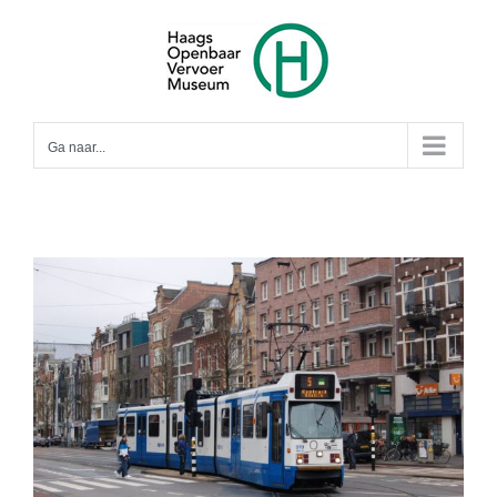
Ga
naar
inhoud
Ga naar...