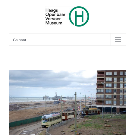
Ga
naar
inhoud
Ga naar...