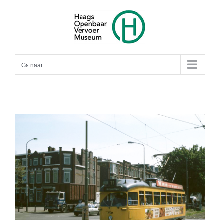
Ga
naar
inhoud
Ga naar...