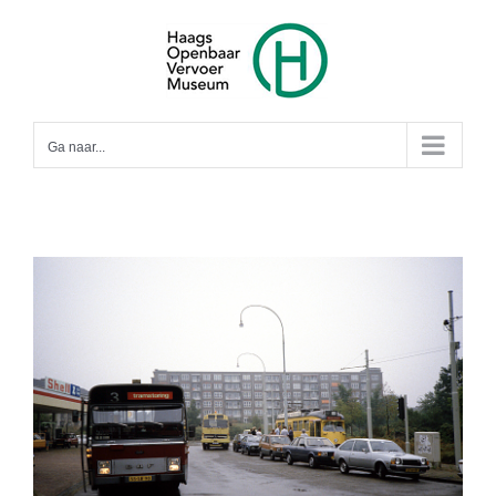
Ga
naar
inhoud
Ga naar...