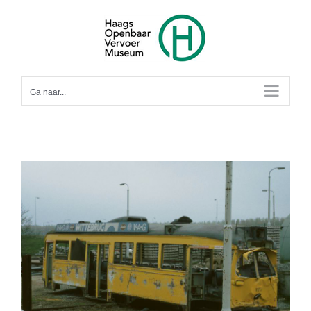
Ga
naar
inhoud
Ga naar...