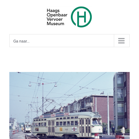
Ga
naar
inhoud
Ga naar...