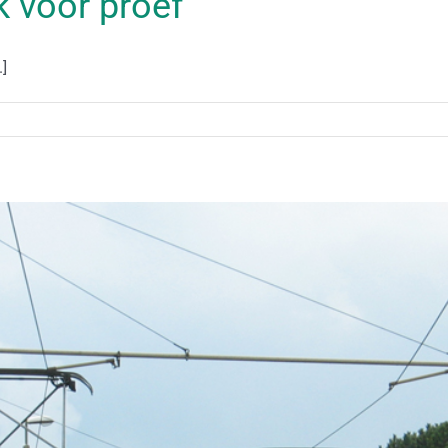
 voor proef
]