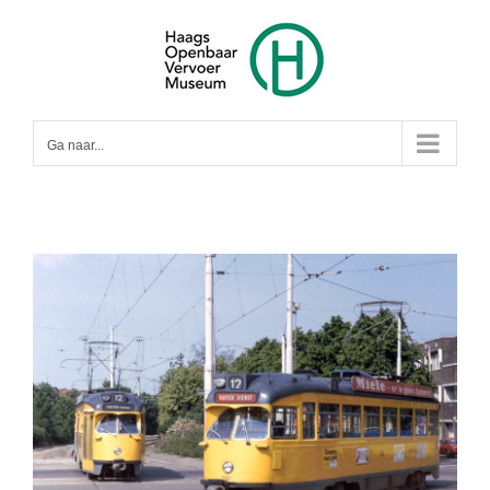
Ga
naar
inhoud
Ga naar...