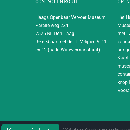
CONTACT EN ROUTE
OPEN
Haags Openbaar Vervoer Museum
Het H
Parallelweg 224
Museu
2525 NL Den Haag
met 1
Bereikbaar met de HTM-lijnen 9, 11
zonda
en 12 (halte Wouwermanstraat)
uur g
Kaartj
museu
contan
knop 
Vooraf
Copyright 2012 - 2024 | Haags Openbaar Vervoer Museum 