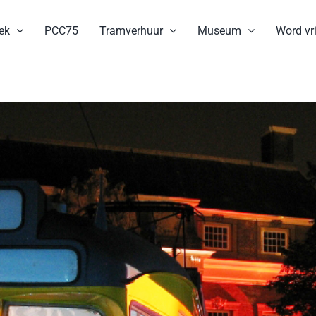
ek
PCC75
Tramverhuur
Museum
Word vri