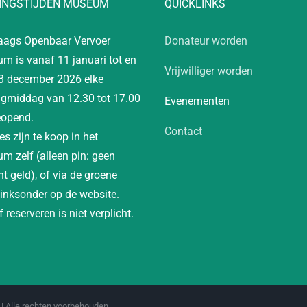
INGSTIJDEN MUSEUM
QUICKLINKS
aags Openbaar Vervoer
Donateur worden
m is vanaf 11 januari tot en
Vrijwilliger worden
3 december 2026 elke
gmiddag van 12.30 tot 17.00
Evenementen
eopend.
Contact
es zijn te koop in het
m zelf (alleen pin: geen
t geld), of via de groene
linksonder op de website.
 reserveren is niet verplicht.
| Alle rechten voorbehouden