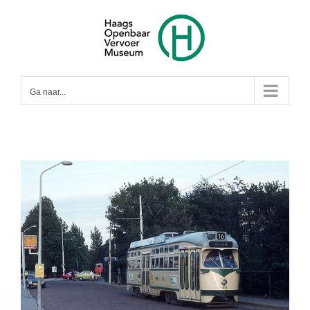
Ga
naar
inhoud
Ga naar...