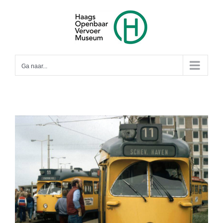
Ga
naar
inhoud
Ga naar...