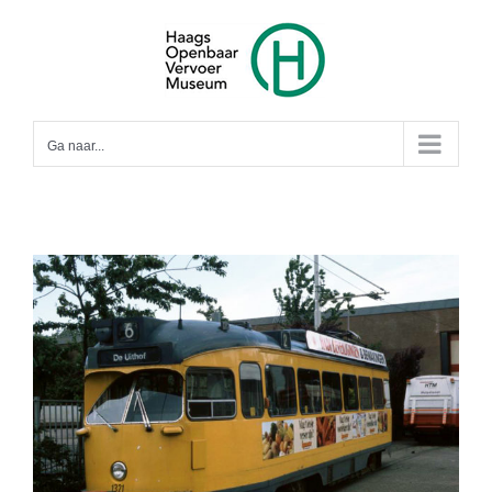
Ga
naar
inhoud
Ga naar...