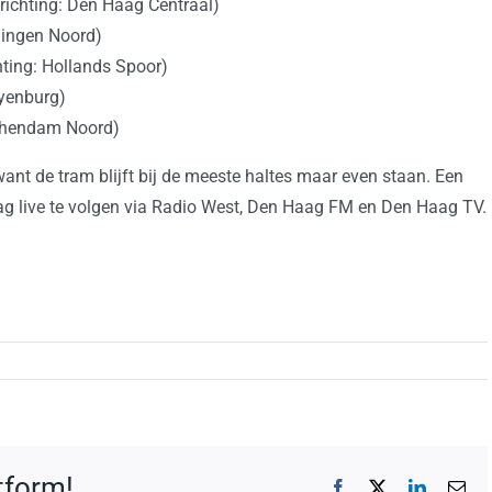
richting: Den Haag Centraal)
ningen Noord)
hting: Hollands Spoor)
eyenburg)
schendam Noord)
n want de tram blijft bij de meeste haltes maar even staan. Een
dag live te volgen via Radio West, Den Haag FM en Den Haag TV.
atform!
Facebook
X
LinkedIn
E-