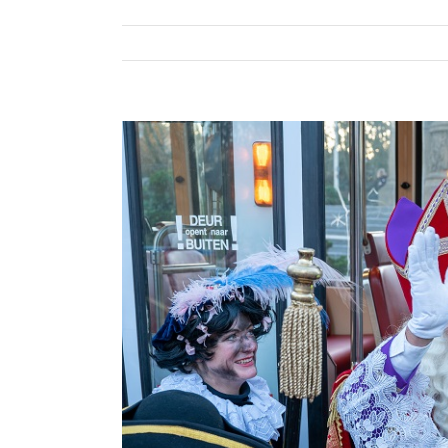
Bekijk
grotere
afbeelding