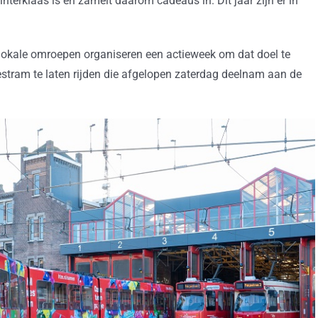
interklaas is en zamelt daarom cadeaus in. Dit jaar zijn er in
lokale omroepen organiseren een actieweek om dat doel te
estram te laten rijden die afgelopen zaterdag deelnam aan de