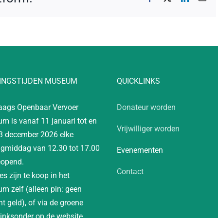
mai
INGSTIJDEN MUSEUM
QUICKLINKS
aags Openbaar Vervoer
Donateur worden
m is vanaf 11 januari tot en
Vrijwilliger worden
3 december 2026 elke
gmiddag van 12.30 tot 17.00
Evenementen
eopend.
Contact
es zijn te koop in het
m zelf (alleen pin: geen
t geld), of via de groene
linksonder op de website.