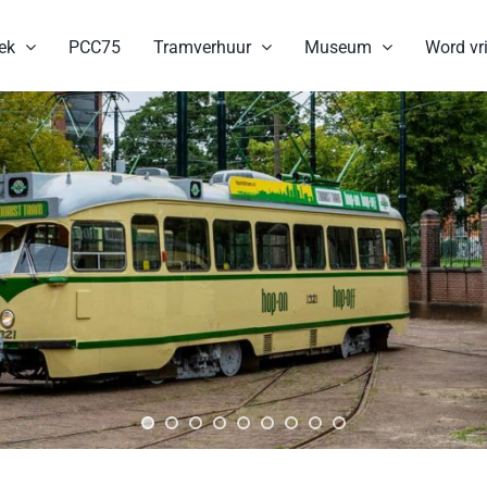
ek
PCC75
Tramverhuur
Museum
Word vri