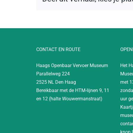
CONTACT EN ROUTE
OPEN
Haags Openbaar Vervoer Museum
Het H
Parallelweg 224
Museu
2525 NL Den Haag
met 1
Bereikbaar met de HTM-lijnen 9, 11
zonda
en 12 (halte Wouwermanstraat)
uur g
Kaartj
museu
contan
knop 