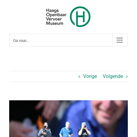
Ga
naar
inhoud
Ga naar...
Vorige
Volgende
Bekijk
grotere
afbeelding