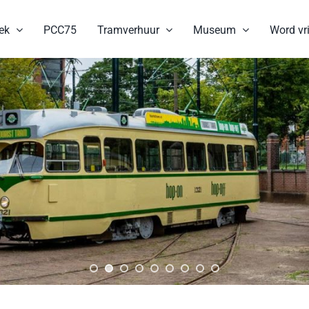
ek
PCC75
Tramverhuur
Museum
Word vri