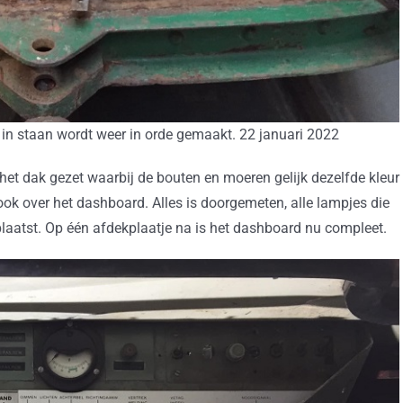
) in staan wordt weer in orde gemaakt. 22 januari 2022
et dak gezet waarbij de bouten en moeren gelijk dezelfde kleur
 ook over het dashboard. Alles is doorgemeten, alle lampjes die
eplaatst. Op één afdekplaatje na is het dashboard nu compleet.