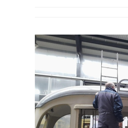
Bekijk
grotere
afbeelding