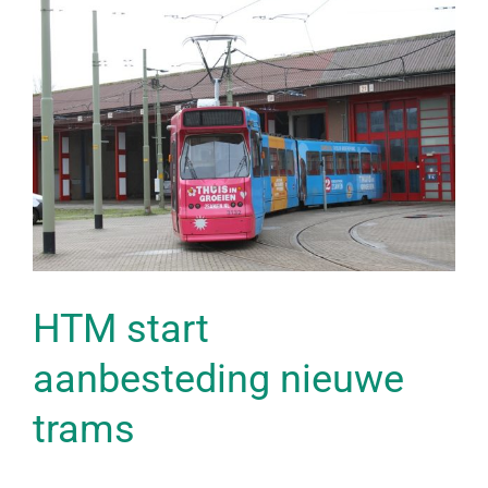
Bekijk
grotere
afbeelding
HTM start
aanbesteding nieuwe
trams