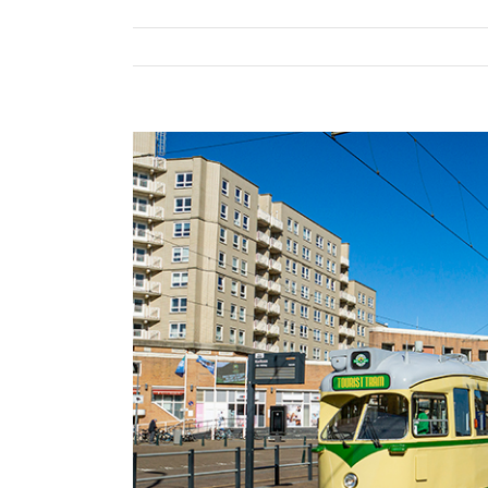
Bekijk
grotere
afbeelding