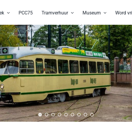
ek
PCC75
Tramverhuur
Museum
Word vri