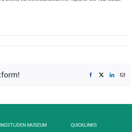
atform!
Facebook
X
LinkedIn
E-
mai
INGSTIJDEN MUSEUM
QUICKLINKS