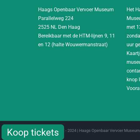
Haags Openbaar Vervoer Museum
Het H
Parallelweg 224
Museu
2525 NL Den Haag
met 1
Bereikbaar met de HTM-lijnen 9, 11
zonda
en 12 (halte Wouwermanstraat)
uur g
Kaartj
museu
contan
knop 
Vooraf
Koop tickets
Koop tickets
Copyright 2012 - 2024 | Haags Openbaar Vervoer Museum 