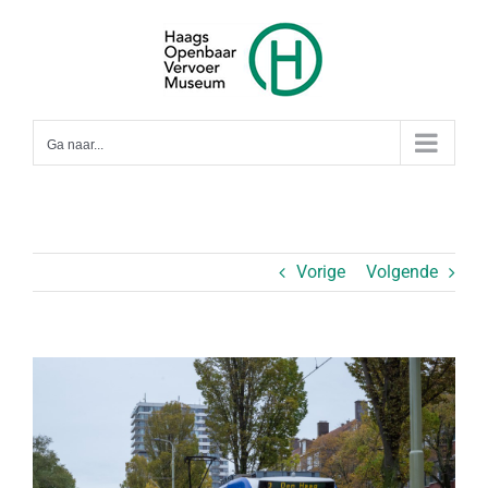
Ga
naar
inhoud
Ga naar...
Vorige
Volgende
Bekijk
grotere
afbeelding