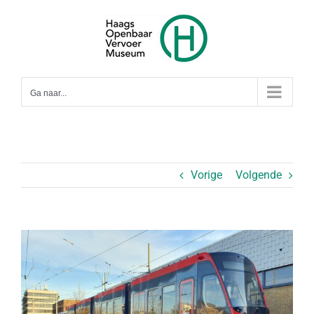
Ga
naar
inhoud
Ga naar...
Vorige
Volgende
Bekijk
grotere
afbeelding