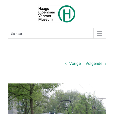
Ga
naar
inhoud
Ga naar...
Vorige
Volgende
Bekijk
grotere
afbeelding