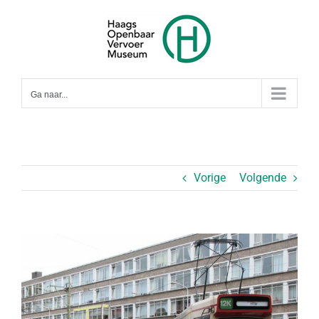
Ga
naar
inhoud
Ga naar...
Vorige
Volgende
Bekijk
grotere
afbeelding