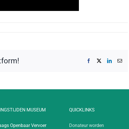
atform!
Facebook
X
LinkedIn
E-
mai
INGSTIJDEN MUSEUM
QUICKLINKS
aags Openbaar Vervoer
Donateur worden