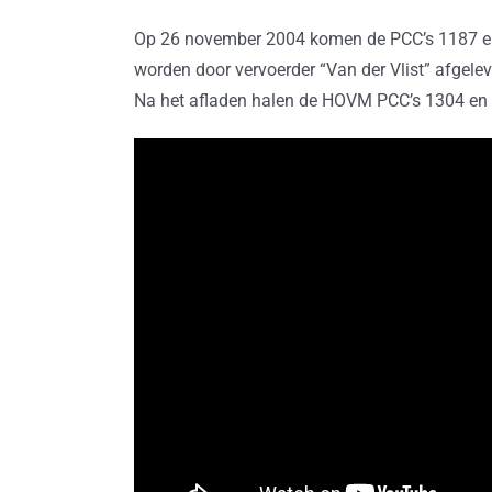
Op 26 november 2004 komen de PCC’s 1187 en
worden door vervoerder “Van der Vlist” afgele
Na het afladen halen de HOVM PCC’s 1304 en 1