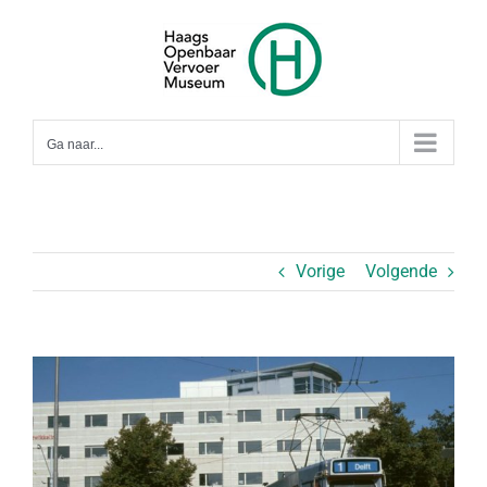
Ga
naar
inhoud
Ga naar...
Vorige
Volgende
Bekijk
grotere
afbeelding