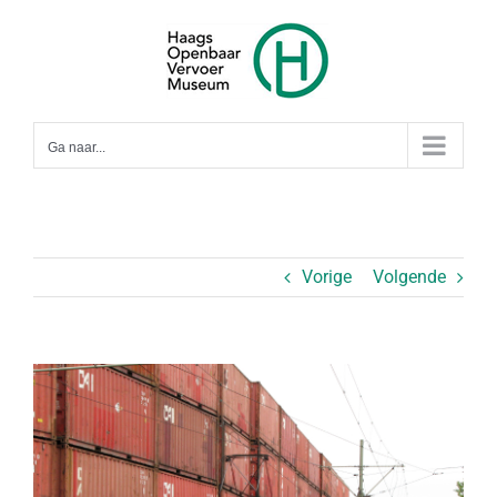
Ga
naar
inhoud
Ga naar...
Vorige
Volgende
Bekijk
grotere
afbeelding