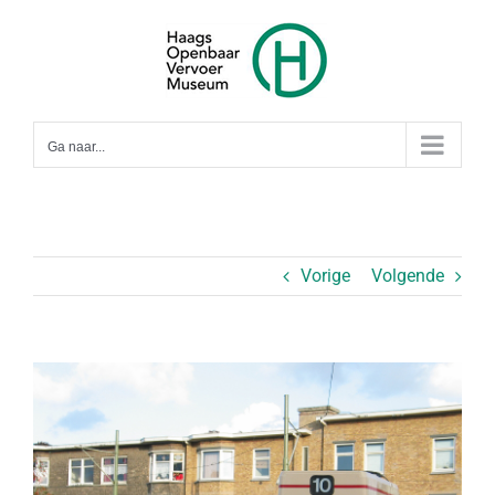
Ga
naar
inhoud
Ga naar...
Vorige
Volgende
Bekijk
grotere
afbeelding