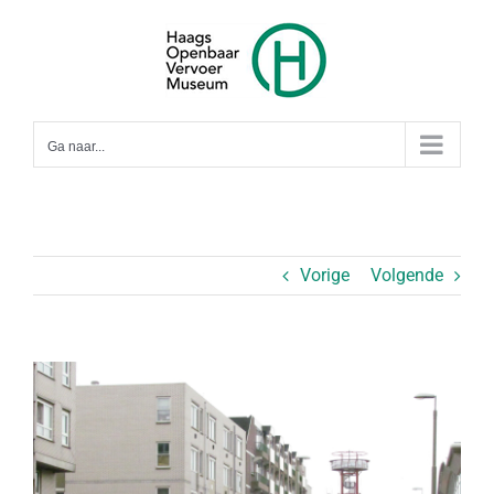
Ga
naar
inhoud
Ga naar...
Vorige
Volgende
Bekijk
grotere
afbeelding