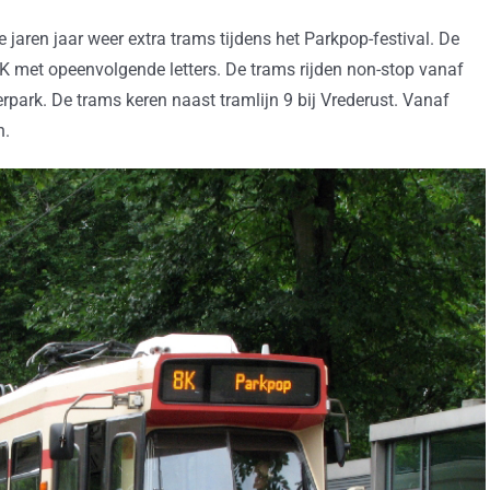
 jaren jaar weer extra trams tijdens het Parkpop-festival. De
f 8K met opeenvolgende letters. De trams rijden non-stop vanaf
erpark. De trams keren naast tramlijn 9 bij Vrederust. Vanaf
n.