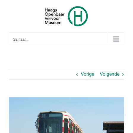
Ga
naar
inhoud
Ga naar...
Vorige
Volgende
Bekijk
grotere
afbeelding