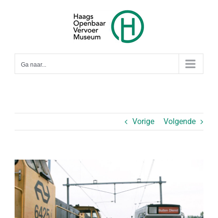
Ga
naar
inhoud
Ga naar...
Vorige
Volgende
Bekijk
grotere
afbeelding