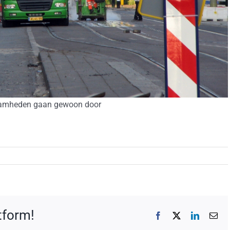
amheden gaan gewoon door
atform!
Facebook
X
LinkedIn
E-
mai