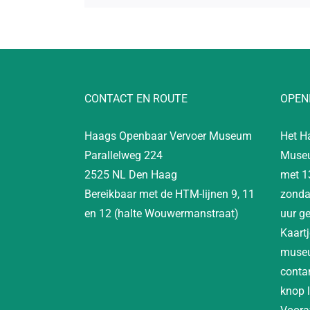
CONTACT EN ROUTE
OPEN
Haags Openbaar Vervoer Museum
Het H
Parallelweg 224
Museu
2525 NL Den Haag
met 1
Bereikbaar met de HTM-lijnen 9, 11
zonda
en 12 (halte Wouwermanstraat)
uur g
Kaartj
museu
contan
knop 