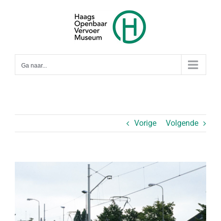
Ga
naar
inhoud
Ga naar...
Vorige
Volgende
Bekijk
grotere
afbeelding