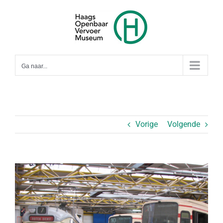
Ga
naar
inhoud
Ga naar...
Vorige
Volgende
Bekijk
grotere
afbeelding