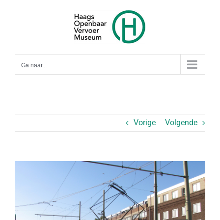
Ga
naar
inhoud
Ga naar...
Vorige
Volgende
Bekijk
grotere
afbeelding