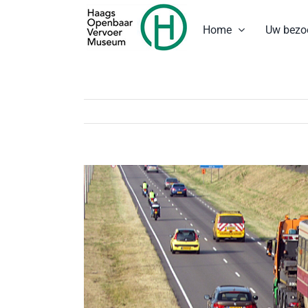
Ga
naar
Home
Uw bezo
inhoud
Bekijk
grotere
afbeelding