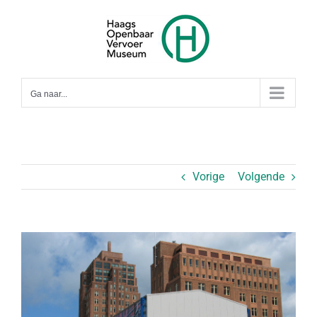
Ga
naar
inhoud
Ga naar...
Vorige
Volgende
Bekijk
grotere
afbeelding