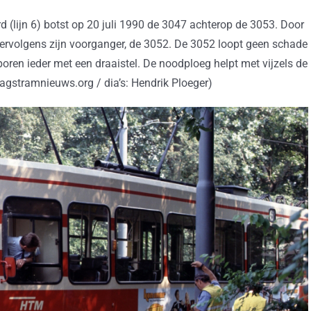
 (lijn 6) botst op 20 juli 1990 de 3047 achterop de 3053. Door
vervolgens zijn voorganger, de 3052. De 3052 loopt geen schade
oren ieder met een draaistel. De noodploeg helpt met vijzels de
aagstramnieuws.org / dia’s: Hendrik Ploeger)