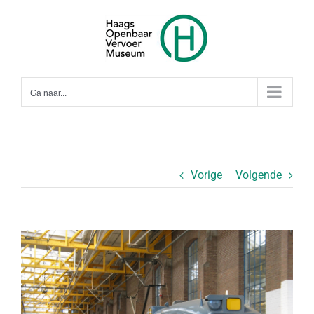
Ga
naar
inhoud
Ga naar...
Vorige
Volgende
Bekijk
grotere
afbeelding