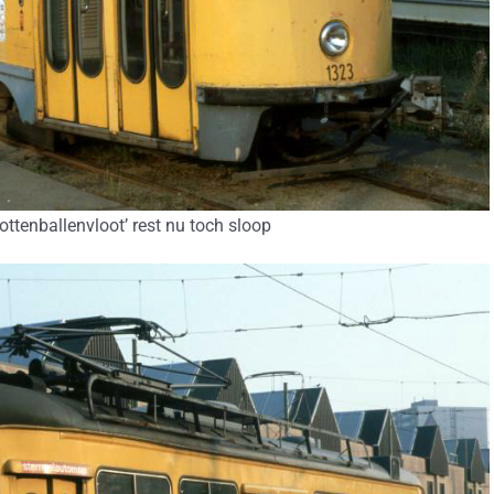
ttenballenvloot’ rest nu toch sloop