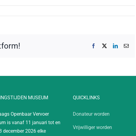
atform!
Facebook
X
LinkedIn
E-
mai
INGSTIJDEN MUSEUM
QUICKLINKS
aags Openbaar Vervoer
Donateur worden
m is vanaf 11 januari tot en
Vrijwilliger worden
3 december 2026 elke