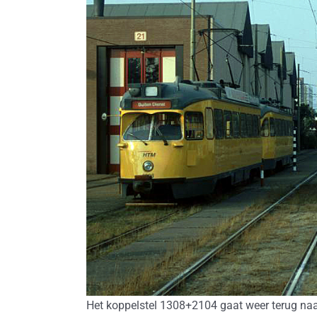
Het koppelstel 1308+2104 gaat weer terug n