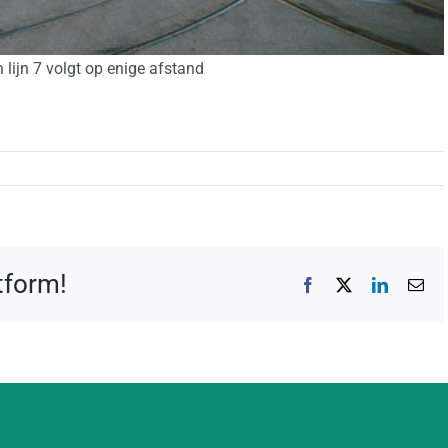
lijn 7 volgt op enige afstand
atform!
Facebook
X
LinkedIn
E-
mai