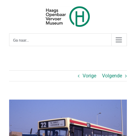
Ga
naar
inhoud
Ga naar...
Vorige
Volgende
Bekijk
grotere
afbeelding