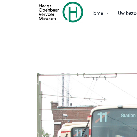
Ga
naar
Home
Uw bezo
inhoud
Bekijk
grotere
afbeelding