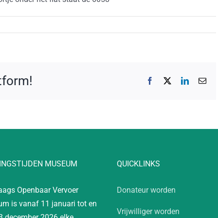
atform!
Facebook
X
LinkedIn
E-
mai
INGSTIJDEN MUSEUM
QUICKLINKS
aags Openbaar Vervoer
Donateur worden
m is vanaf 11 januari tot en
Vrijwilliger worden
3 december 2026 elke