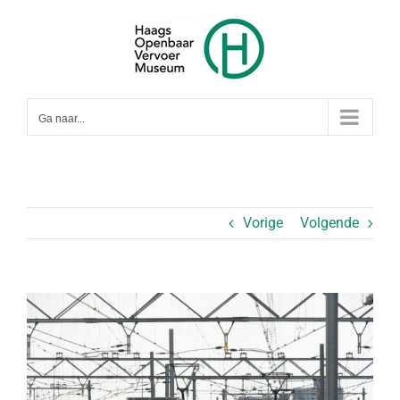
Ga
naar
inhoud
Ga naar...
Vorige
Volgende
Bekijk
grotere
afbeelding